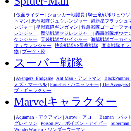
Spider-Man
|
仮面ライダー
|
ショッカー戦闘員
|
騎士竜戦隊リュウソ
トマン
|
恐竜戦隊ジュウレンジャー
|
超新星フラッシュ
ンジャー
|
星獣戦隊ギンガマン
|
救急戦隊ゴーゴーファ
レンジャー
|
魔法戦隊マジレンジャー
|
轟轟戦隊ボウケ
ケンジャー
|
天装戦隊ゴセイジャー
|
海賊戦隊ゴーカイ
キュウレンジャー
|
快盗戦隊VS警察戦隊
|
魔進戦隊キラ
物
|
ブーツ・靴
スーパー戦隊
|
Avengers: Endgame
|
Ant-Man・アントマン
|
BlackPan
ミズ・マーベル
|
Punisher・パニッシャー
|
The Avengers3
ブ・ギャラクシー
Marvelキャラクター
|
Aquaman・アクアマン
|
Arrow・アロー
|
Batman・バ
グレイソン
|
Poison Ivy・ポイズン・アイビー
|
Super
WonderWoman・ワンダーウーマン