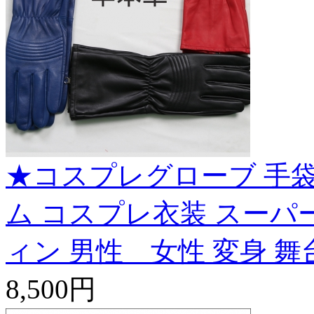
★コスプレグローブ 手袋
ム コスプレ衣装 スーパー
ィン 男性 女性 変身 舞台 
8,500円