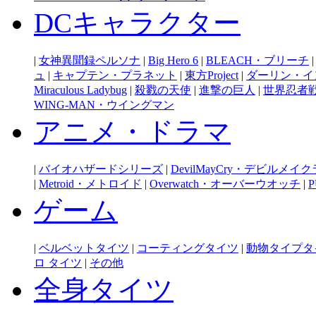
DCキャラクター
|
女神異聞録ペルソナ
|
Big Hero 6
|
BLEACH・ブリーチ
ュ
|
キャプテン・プラネット
|
東方Project
|
ダーリン・イ
Miraculous Ladybug
|
殺戮の天使
|
進撃の巨人
|
世界忍者
WING-MAN・ウイングマン
アニメ・ドラマ
|
バイオハザードシリーズ
|
DevilMayCry・デビルメイ
|
Metroid・メトロイド
|
Overwatch・オーバーウオッチ
|
P
ゲーム
|
ベルベットタイツ
|
コーティングタイツ
|
動物タイプタ
ロ タイツ
|
その他
全身タイツ