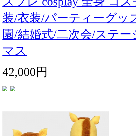
スプレ cosplay 全身 
装/衣装/パーティーグッ
園/結婚式/二次会/ステー
マス
42,000円