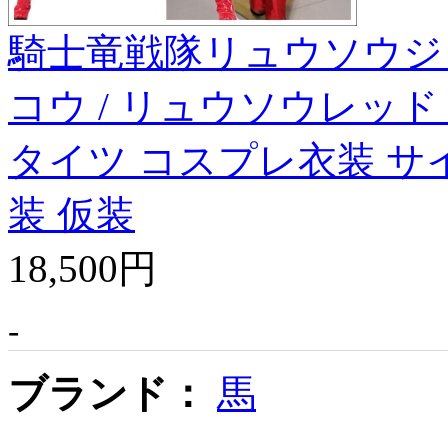
騎士竜戦隊リュウソウジ
コウ / リュウソウレッド
タイツ コスプレ衣装 サ
装 仮装
18,500円
-
ブランド：
馬