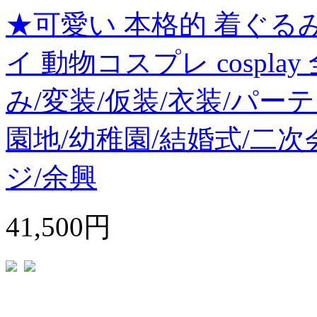
★可愛い 本格的 着ぐるみ
イ 動物コスプレ cospl
み/変装/仮装/衣装/パー
園地/幼稚園/結婚式/二次
ジ/余興
41,500円