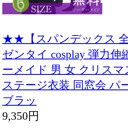
★★【スパンデックス 全
ゼンタイ cosplay 弾
ーメイド 男 女 クリスマ
ステージ衣装 同窓会 パ
ブラッ
9,350円