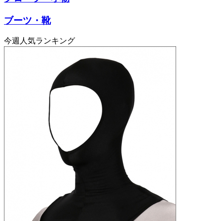
ブーツ・靴
今週人気ランキング