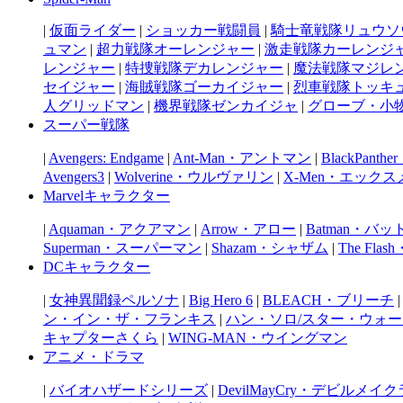
|
仮面ライダー
|
ショッカー戦闘員
|
騎士竜戦隊リュウソ
ュマン
|
超力戦隊オーレンジャー
|
激走戦隊カーレンジ
レンジャー
|
特捜戦隊デカレンジャー
|
魔法戦隊マジレ
セイジャー
|
海賊戦隊ゴーカイジャー
|
烈車戦隊トッキ
人グリッドマン
|
機界戦隊ゼンカイジャ
|
グローブ・小
スーパー戦隊
|
Avengers: Endgame
|
Ant-Man・アントマン
|
BlackPan
Avengers3
|
Wolverine・ウルヴァリン
|
X-Men・エックス
Marvelキャラクター
|
Aquaman・アクアマン
|
Arrow・アロー
|
Batman・バ
Superman・スーパーマン
|
Shazam・シャザム
|
The Fl
DCキャラクター
|
女神異聞録ペルソナ
|
Big Hero 6
|
BLEACH・ブリーチ
ン・イン・ザ・フランキス
|
ハン・ソロ/スター・ウォ
キャプターさくら
|
WING-MAN・ウイングマン
アニメ・ドラマ
|
バイオハザードシリーズ
|
DevilMayCry・デビルメイ