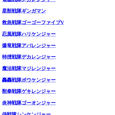
星獣戦隊ギンガマン
救急戦隊ゴーゴーファイブV
忍風戦隊ハリケンジャー
爆竜戦隊アバレンジャー
特捜戦隊デカレンジャー
魔法戦隊マジレンジャー
轟轟戦隊ボウケンジャー
獣拳戦隊ゲキレンジャー
炎神戦隊ゴーオンジャー
侍戦隊シンケンジャー