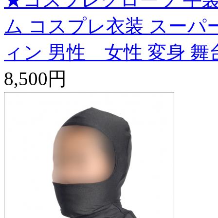
ム コスプレ衣装 スーパー
ィン 男性 女性 変身 舞台 
8,500円