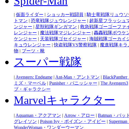
Spider-Man
|
仮面ライダー
|
ショッカー戦闘員
|
騎士竜戦隊リュウソ
トマン
|
恐竜戦隊ジュウレンジャー
|
超新星フラッシュ
ンジャー
|
星獣戦隊ギンガマン
|
救急戦隊ゴーゴーファ
レンジャー
|
魔法戦隊マジレンジャー
|
轟轟戦隊ボウケ
ケンジャー
|
天装戦隊ゴセイジャー
|
海賊戦隊ゴーカイ
キュウレンジャー
|
快盗戦隊VS警察戦隊
|
魔進戦隊キラ
物
|
ブーツ・靴
スーパー戦隊
|
Avengers: Endgame
|
Ant-Man・アントマン
|
BlackPan
ミズ・マーベル
|
Punisher・パニッシャー
|
The Avengers3
ブ・ギャラクシー
Marvelキャラクター
|
Aquaman・アクアマン
|
Arrow・アロー
|
Batman・バ
グレイソン
|
Poison Ivy・ポイズン・アイビー
|
Super
WonderWoman・ワンダーウーマン