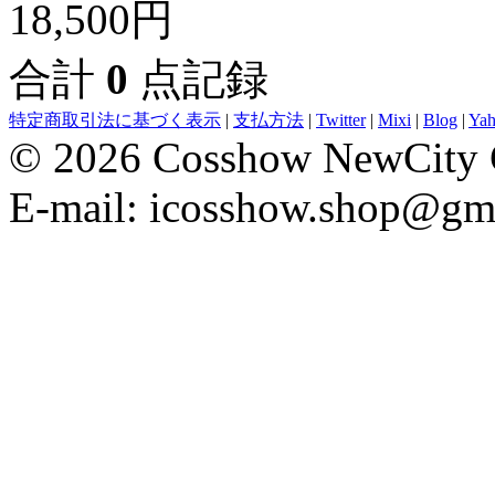
18,500円
合計
0
点記録
特定商取引法に基づく表示
|
支払方法
|
Twitter
|
Mixi
|
Blog
|
Ya
© 2026 Cosshow NewCity C
E-mail: icosshow.shop@gm
evening dresses
Wedding Party Dresses
bridesmaid dresses
Robe De 