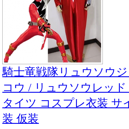
騎士竜戦隊リュウソウジ
コウ / リュウソウレッド
タイツ コスプレ衣装 サ
装 仮装