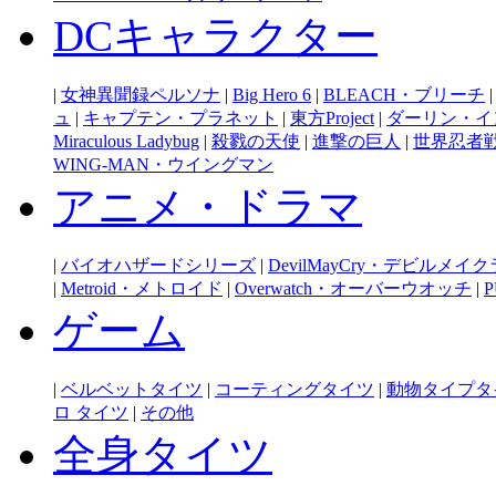
DCキャラクター
|
女神異聞録ペルソナ
|
Big Hero 6
|
BLEACH・ブリーチ
ュ
|
キャプテン・プラネット
|
東方Project
|
ダーリン・イ
Miraculous Ladybug
|
殺戮の天使
|
進撃の巨人
|
世界忍者
WING-MAN・ウイングマン
アニメ・ドラマ
|
バイオハザードシリーズ
|
DevilMayCry・デビルメイ
|
Metroid・メトロイド
|
Overwatch・オーバーウオッチ
|
P
ゲーム
|
ベルベットタイツ
|
コーティングタイツ
|
動物タイプタ
ロ タイツ
|
その他
全身タイツ