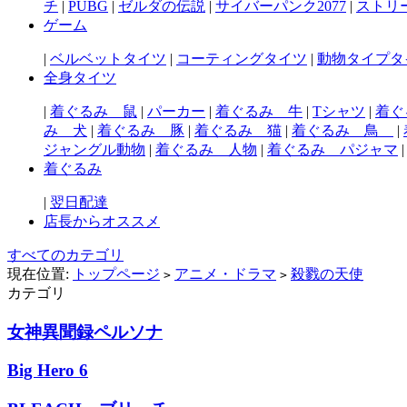
チ
|
PUBG
|
ゼルダの伝説
|
サイバーパンク2077
|
ストリ
ゲーム
|
ベルベットタイツ
|
コーティングタイツ
|
動物タイプタ
全身タイツ
|
着ぐるみ 鼠
|
パーカー
|
着ぐるみ 牛
|
Tシャツ
|
着ぐ
み 犬
|
着ぐるみ 豚
|
着ぐるみ 猫
|
着ぐるみ 鳥
|
ジャングル動物
|
着ぐるみ 人物
|
着ぐるみ パジャマ
着ぐるみ
|
翌日配達
店長からオススメ
すべてのカテゴリ
現在位置:
トップページ
アニメ・ドラマ
殺戮の天使
>
>
カテゴリ
女神異聞録ペルソナ
Big Hero 6