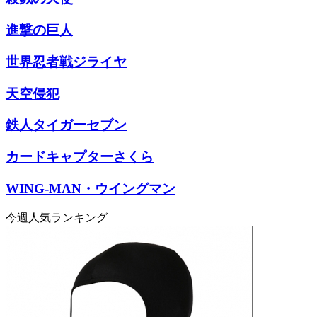
進撃の巨人
世界忍者戦ジライヤ
天空侵犯
鉄人タイガーセブン
カードキャプターさくら
WING-MAN・ウイングマン
今週人気ランキング