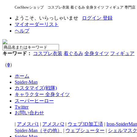
CosShowショップ コスプレ衣装 着ぐるみ 全身タイツ フィギュア 専門店
ようこそ、いらっしゃいませ
ログイン
登録
マイオーダーリスト
ヘルプ
キーワード：
コスプレ衣装
着ぐるみ
全身タイツ
フィギュア
（
0
）
ホーム
Spider-Man
カスタマイズ(戦隊)
キャラクター 全身タイツ
スーパーヒーロー
Twitter
お問い合わせ
|
アメスパ1
|
アメスパ2
|
ウェブ3D加工済
|
Iron-SpiderMa
Spider-Man（その他）
|
ウェブシューター
|
シェルマスク
Spider-Man