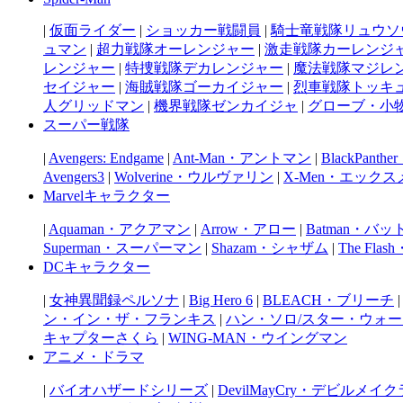
|
仮面ライダー
|
ショッカー戦闘員
|
騎士竜戦隊リュウソ
ュマン
|
超力戦隊オーレンジャー
|
激走戦隊カーレンジ
レンジャー
|
特捜戦隊デカレンジャー
|
魔法戦隊マジレ
セイジャー
|
海賊戦隊ゴーカイジャー
|
烈車戦隊トッキ
人グリッドマン
|
機界戦隊ゼンカイジャ
|
グローブ・小
スーパー戦隊
|
Avengers: Endgame
|
Ant-Man・アントマン
|
BlackPan
Avengers3
|
Wolverine・ウルヴァリン
|
X-Men・エックス
Marvelキャラクター
|
Aquaman・アクアマン
|
Arrow・アロー
|
Batman・バ
Superman・スーパーマン
|
Shazam・シャザム
|
The Fl
DCキャラクター
|
女神異聞録ペルソナ
|
Big Hero 6
|
BLEACH・ブリーチ
ン・イン・ザ・フランキス
|
ハン・ソロ/スター・ウォ
キャプターさくら
|
WING-MAN・ウイングマン
アニメ・ドラマ
|
バイオハザードシリーズ
|
DevilMayCry・デビルメイ