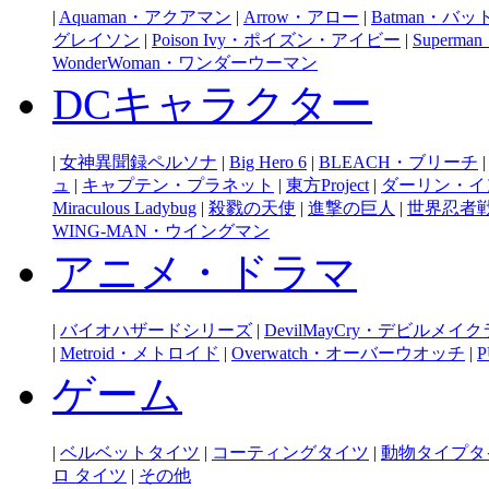
|
Aquaman・アクアマン
|
Arrow・アロー
|
Batman・バ
グレイソン
|
Poison Ivy・ポイズン・アイビー
|
Super
WonderWoman・ワンダーウーマン
DCキャラクター
|
女神異聞録ペルソナ
|
Big Hero 6
|
BLEACH・ブリーチ
ュ
|
キャプテン・プラネット
|
東方Project
|
ダーリン・イ
Miraculous Ladybug
|
殺戮の天使
|
進撃の巨人
|
世界忍者
WING-MAN・ウイングマン
アニメ・ドラマ
|
バイオハザードシリーズ
|
DevilMayCry・デビルメイ
|
Metroid・メトロイド
|
Overwatch・オーバーウオッチ
|
P
ゲーム
|
ベルベットタイツ
|
コーティングタイツ
|
動物タイプタ
ロ タイツ
|
その他