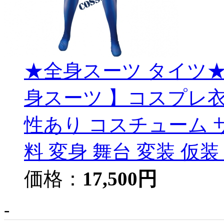
★全身スーツ タイツ★
身スーツ 】コスプレ衣装 
性あり コスチューム 
料 変身 舞台 変装 仮
価格：
17,500円
-