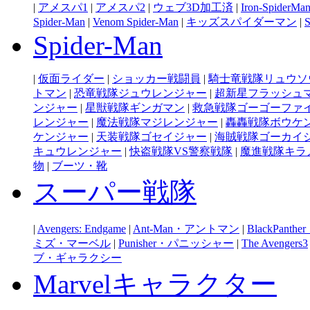
|
アメスパ1
|
アメスパ2
|
ウェブ3D加工済
|
Iron-SpiderMa
Spider-Man
|
Venom Spider-Man
|
キッズスパイダーマン
|
Spider-Man
|
仮面ライダー
|
ショッカー戦闘員
|
騎士竜戦隊リュウソ
トマン
|
恐竜戦隊ジュウレンジャー
|
超新星フラッシュ
ンジャー
|
星獣戦隊ギンガマン
|
救急戦隊ゴーゴーファ
レンジャー
|
魔法戦隊マジレンジャー
|
轟轟戦隊ボウケ
ケンジャー
|
天装戦隊ゴセイジャー
|
海賊戦隊ゴーカイ
キュウレンジャー
|
快盗戦隊VS警察戦隊
|
魔進戦隊キラ
物
|
ブーツ・靴
スーパー戦隊
|
Avengers: Endgame
|
Ant-Man・アントマン
|
BlackPan
ミズ・マーベル
|
Punisher・パニッシャー
|
The Avengers3
ブ・ギャラクシー
Marvelキャラクター