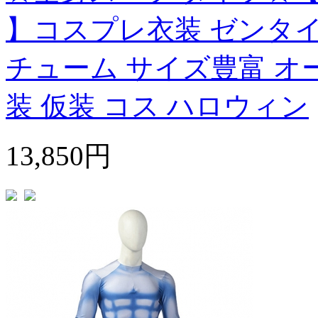
】コスプレ衣装 ゼンタイ c
チューム サイズ豊富 オ
装 仮装 コス ハロウィン
13,850円