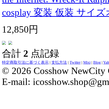
cosplay 変装 仮装 
12,850円
合計
2
点記録
特定商取引法に基づく表示
|
支払方法
|
Twitter
|
Mixi
|
Blog
|
Ya
© 2026 Cosshow NewCity C
E-mail: icosshow.shop@gm
evening dresses
Wedding Party Dresses
bridesmaid dresses
Robe De 