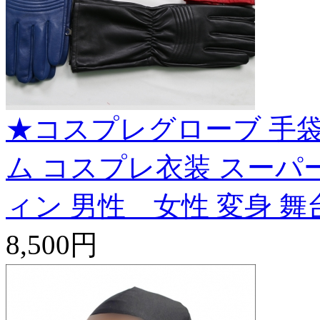
★コスプレグローブ 手袋
ム コスプレ衣装 スーパー
ィン 男性 女性 変身 舞台 
8,500円