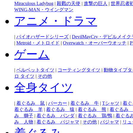
Miraculous Ladybug
|
殺戮の天使
|
進撃の巨人
|
世界忍者
WING-MAN・ウイングマン
アニメ・ドラマ
|
バイオハザードシリーズ
|
DevilMayCry・デビルメイ
|
Metroid・メトロイド
|
Overwatch・オーバーウオッチ
|
P
ゲーム
|
ベルベットタイツ
|
コーティングタイツ
|
動物タイプタ
ロ タイツ
|
その他
全身タイツ
|
着ぐるみ 鼠
|
パーカー
|
着ぐるみ 牛
|
Tシャツ
|
着ぐ
着ぐるみ 羊
|
着ぐるみ 猿
|
着ぐるみ 熊
|
着ぐるみ
み 獅子
|
着ぐるみ パンダ
|
着ぐるみ 鶏/鴨
|
着ぐる
み 人物
|
着ぐるみ パジャマ
|
その他
|
パジャマ
|
リュ