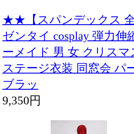
★★【スパンデックス 全
ゼンタイ cosplay 弾
ーメイド 男 女 クリスマ
ステージ衣装 同窓会 パ
ブラッ
9,350円