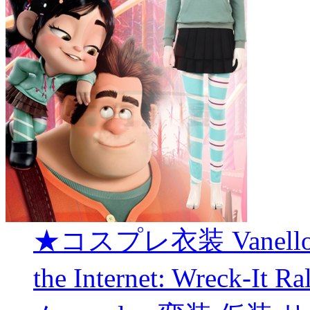
★コスプレ衣装 Vanellope 
the Internet: Wreck