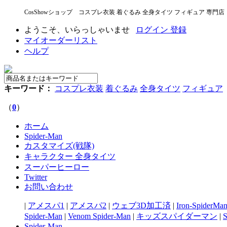
CosShowショップ コスプレ衣装 着ぐるみ 全身タイツ フィギュア 専門店
ようこそ、いらっしゃいませ
ログイン
登録
マイオーダーリスト
ヘルプ
キーワード：
コスプレ衣装
着ぐるみ
全身タイツ
フィギュア
（
0
）
ホーム
Spider-Man
カスタマイズ(戦隊)
キャラクター 全身タイツ
スーパーヒーロー
Twitter
お問い合わせ
|
アメスパ1
|
アメスパ2
|
ウェブ3D加工済
|
Iron-SpiderMa
Spider-Man
|
Venom Spider-Man
|
キッズスパイダーマン
|
Spider-Man