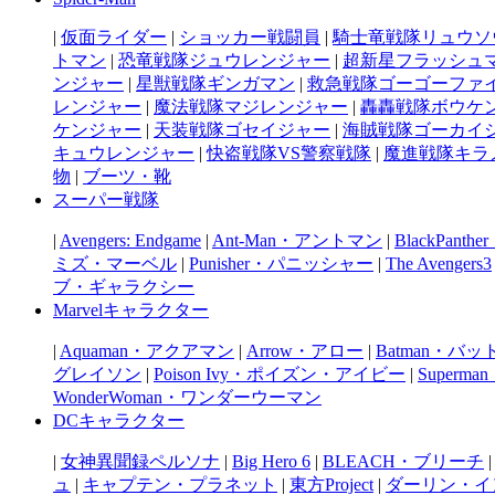
|
仮面ライダー
|
ショッカー戦闘員
|
騎士竜戦隊リュウソ
トマン
|
恐竜戦隊ジュウレンジャー
|
超新星フラッシュ
ンジャー
|
星獣戦隊ギンガマン
|
救急戦隊ゴーゴーファ
レンジャー
|
魔法戦隊マジレンジャー
|
轟轟戦隊ボウケ
ケンジャー
|
天装戦隊ゴセイジャー
|
海賊戦隊ゴーカイ
キュウレンジャー
|
快盗戦隊VS警察戦隊
|
魔進戦隊キラ
物
|
ブーツ・靴
スーパー戦隊
|
Avengers: Endgame
|
Ant-Man・アントマン
|
BlackPan
ミズ・マーベル
|
Punisher・パニッシャー
|
The Avengers3
ブ・ギャラクシー
Marvelキャラクター
|
Aquaman・アクアマン
|
Arrow・アロー
|
Batman・バ
グレイソン
|
Poison Ivy・ポイズン・アイビー
|
Super
WonderWoman・ワンダーウーマン
DCキャラクター
|
女神異聞録ペルソナ
|
Big Hero 6
|
BLEACH・ブリーチ
ュ
|
キャプテン・プラネット
|
東方Project
|
ダーリン・イ