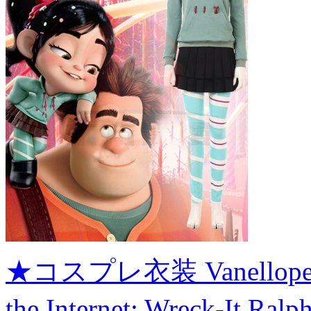
★コスプレ衣装 Vanellope vo
the Internet: Wreck-