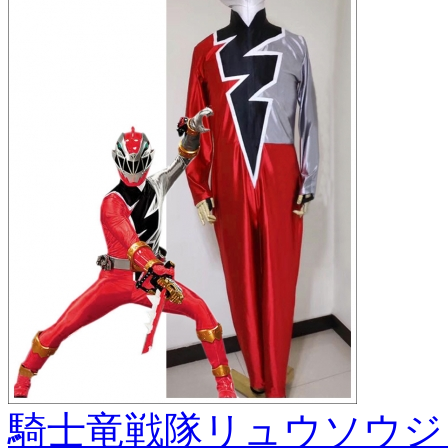
騎士竜戦隊リュウソウジ