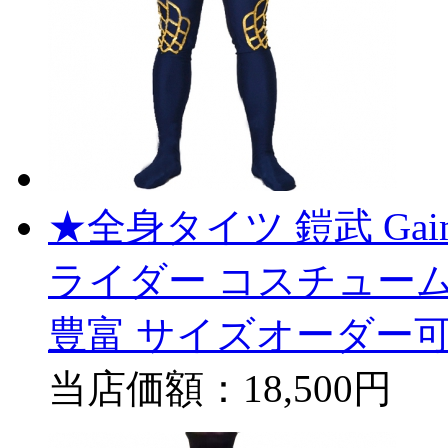
★全身タイツ 鎧武 Ga
ライダー コスチューム
豊富 サイズオーダー可
当店価額：
18,500円