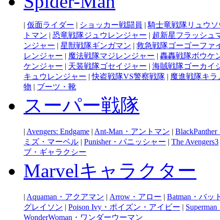
Spider-Man
|
仮面ライダー
|
ショッカー戦闘員
|
騎士竜戦隊リュウソ
トマン
|
恐竜戦隊ジュウレンジャー
|
超新星フラッシュ
ンジャー
|
星獣戦隊ギンガマン
|
救急戦隊ゴーゴーファ
レンジャー
|
魔法戦隊マジレンジャー
|
轟轟戦隊ボウケ
ケンジャー
|
天装戦隊ゴセイジャー
|
海賊戦隊ゴーカイ
キュウレンジャー
|
快盗戦隊VS警察戦隊
|
魔進戦隊キラ
物
|
ブーツ・靴
スーパー戦隊
|
Avengers: Endgame
|
Ant-Man・アントマン
|
BlackPan
ミズ・マーベル
|
Punisher・パニッシャー
|
The Avengers3
ブ・ギャラクシー
Marvelキャラクター
|
Aquaman・アクアマン
|
Arrow・アロー
|
Batman・バ
グレイソン
|
Poison Ivy・ポイズン・アイビー
|
Super
WonderWoman・ワンダーウーマン