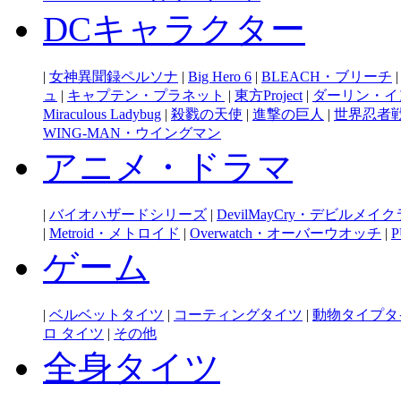
DCキャラクター
|
女神異聞録ペルソナ
|
Big Hero 6
|
BLEACH・ブリーチ
ュ
|
キャプテン・プラネット
|
東方Project
|
ダーリン・イ
Miraculous Ladybug
|
殺戮の天使
|
進撃の巨人
|
世界忍者
WING-MAN・ウイングマン
アニメ・ドラマ
|
バイオハザードシリーズ
|
DevilMayCry・デビルメイ
|
Metroid・メトロイド
|
Overwatch・オーバーウオッチ
|
P
ゲーム
|
ベルベットタイツ
|
コーティングタイツ
|
動物タイプタ
ロ タイツ
|
その他
全身タイツ